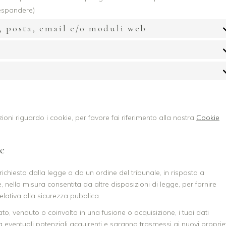
 espandere)
o, posta, email e/o moduli web
zioni riguardo i cookie, per favore fai riferimento alla nostra
Cookie
ne
chiesto dalla legge o da un ordine del tribunale, in risposta a
, nella misura consentita da altre disposizioni di legge, per fornire
lativa alla sicurezza pubblica.
to, venduto o coinvolto in una fusione o acquisizione, i tuoi dati
a eventuali potenziali acquirenti e saranno trasmessi ai nuovi propriet