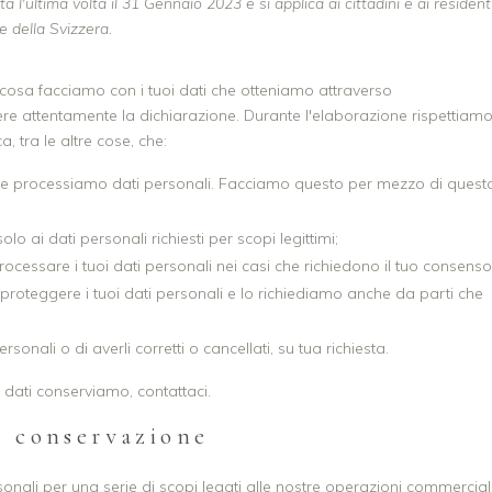
 l'ultima volta il 31 Gennaio 2023 e si applica ai cittadini e ai resident
 della Svizzera.
 cosa facciamo con i tuoi dati che otteniamo attraverso
ere attentamente la dichiarazione. Durante l'elaborazione rispettiamo
ca, tra le altre cose, che:
le processiamo dati personali. Facciamo questo per mezzo di quest
lo ai dati personali richiesti per scopi legittimi;
ocessare i tuoi dati personali nei casi che richiedono il tuo consenso
roteggere i tuoi dati personali e lo richiediamo anche da parti che
ersonali o di averli corretti o cancellati, su tua richiesta.
dati conserviamo, contattaci.
di conservazione
onali per una serie di scopi legati alle nostre operazioni commercial