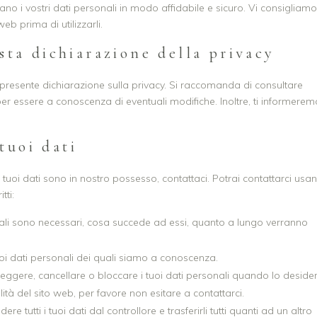
no i vostri dati personali in modo affidabile e sicuro. Vi consigliamo
web prima di utilizzarli.
ta dichiarazione della privacy
a presente dichiarazione sulla privacy. Si raccomanda di consultare
er essere a conoscenza di eventuali modifiche. Inoltre, ti informerem
tuoi dati
uoi dati sono in nostro possesso, contattaci. Potrai contattarci usa
tti:
sonali sono necessari, cosa succede ad essi, quanto a lungo verranno
 tuoi dati personali dei quali siamo a conoscenza.
 correggere, cancellare o bloccare i tuoi dati personali quando lo desider
ità del sito web, per favore non esitare a contattarci.
hiedere tutti i tuoi dati dal controllore e trasferirli tutti quanti ad un altro