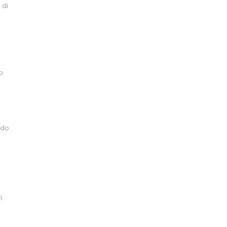
 di
o
ndo
i.