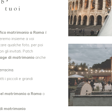
i tuoi
afico matrimonio a Roma
il
ieremo insieme a voi
are qualche foto, per poi
n gli invitati. Patch
age di matrimonio
anche
erracina
.
ti i piccoli e grandi
 del matrimonio a Roma
o
 di matrimonio