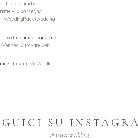
i fino ai primi balli) –
rafie
– la consegna
– WeddingPack (wedding
celta di
album fotografici
e
o. Veniteci a trovare per
Roma
si trova in Via Achille
EGUICI SU INSTAGR
@ patchwedding