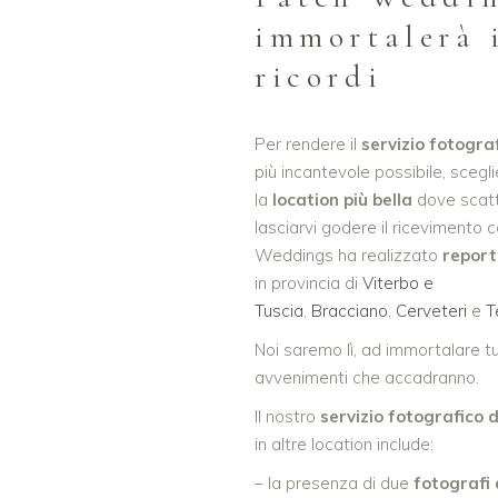
immortalerà 
ricordi
Per rendere il
servizio fotogr
più incantevole possibile, scegl
la
location più bella
dove scatt
lasciarvi godere il ricevimento co
Weddings ha realizzato
report
in provincia di
Viterbo e
Tuscia
,
Bracciano
,
Cerveteri
e
T
Noi saremo lì, ad immortalare tut
avvenimenti che accadranno.
Il nostro
servizio fotografico
in altre location include:
– la presenza di due
fotografi