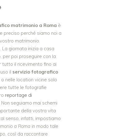
o
rafico matrimonio a Roma
è
e preciso perché siamo noi a
 vostro matrimonio.
La giornata inizia a casa
, per poi proseguire con la
tutto il ricevimento fino ai
luso il
servizio fotografico
o nelle location vicine solo
ere tutte le fotografie
tro
reportage di
. Non seguiamo mai schemi
 importante della vostra vita
tal senso, infatti, impostiamo
trimonio a Roma
in modo tale
po, così da raccontare