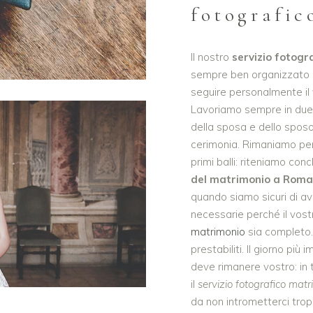
fotografic
Il nostro
servizio fotog
sempre ben organizzato 
seguire personalmente il
Lavoriamo sempre in due. 
della sposa e dello sposo
cerimonia. Rimaniamo per 
primi balli: riteniamo conc
del matrimonio a Roma
quando siamo sicuri di av
necessarie perché il vos
matrimonio
sia completo
prestabiliti. Il giorno più
deve rimanere vostro: in 
il
servizio fotografico ma
da non intrometterci trop