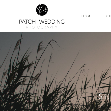
HOME
C
S