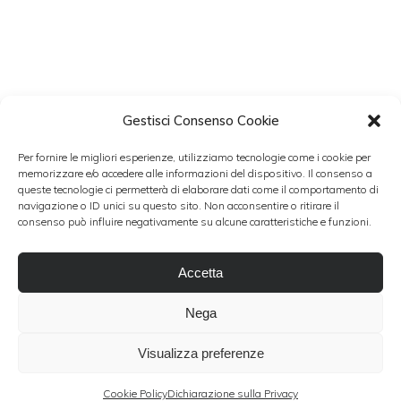
Gestisci Consenso Cookie
NEWSLETTER
Per fornire le migliori esperienze, utilizziamo tecnologie come i cookie per
Resta aggiornato con Patch Wedding.
memorizzare e/o accedere alle informazioni del dispositivo. Il consenso a
queste tecnologie ci permetterà di elaborare dati come il comportamento di
navigazione o ID unici su questo sito. Non acconsentire o ritirare il
consenso può influire negativamente su alcune caratteristiche e funzioni.
Accetto i termini del trattamento dati personali
Accetta
Nega
Visualizza preferenze
© 2020 |
Patch Wedding
| Via di Santa
Cookie Policy
Dichiarazione sulla Privacy