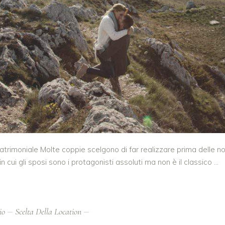
rimoniale Molte coppie scelgono di far realizzare prima delle no
 cui gli sposi sono i protagonisti assoluti ma non è il classico
io
Scelta Della Location