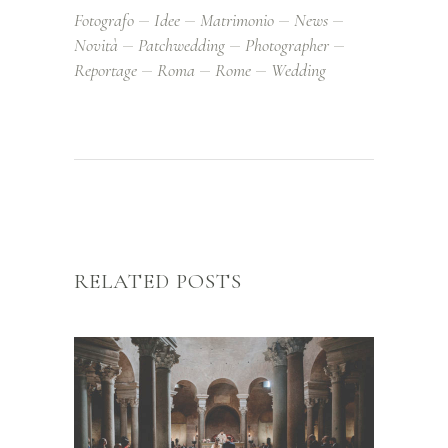
Fotografo
Idee
Matrimonio
News
Novità
Patchwedding
Photographer
Reportage
Roma
Rome
Wedding
RELATED POSTS