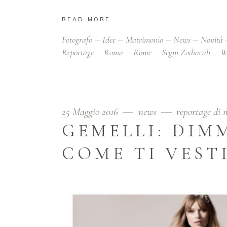
READ MORE
Fotografo
Idee
Matrimonio
News
Novità
Reportage
Roma
Rome
Segni Zodiacali
W
25 Maggio 2016
news
reportage di
GEMELLI: DIMM
COME TI VEST