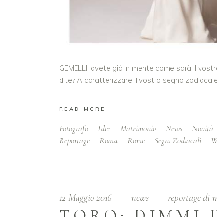
GEMELLI: avete già in mente come sarà il vostro a
dite? A caratterizzare il vostro segno zodiacale
READ MORE
Fotografo
Idee
Matrimonio
News
Novità
Reportage
Roma
Rome
Segni Zodiacali
W
12 Maggio 2016
news
reportage di 
TORO: DIMMI D