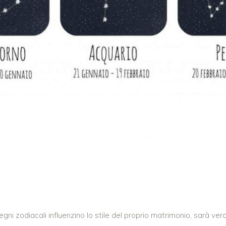
gni zodiacali influenzino lo stile del proprio matrimonio, sarà v