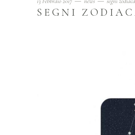
13 Febbraio 2017
news
segni zodiaca
SEGNI ZODIAC