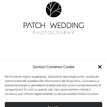
Gestisci Consenso Cookie
NEWSLETTER
Per fornire le migliori esperienze, utilizziamo tecnologie come i cookie per
Resta aggiornato con Patch Wedding.
memorizzare e/o accedere alle informazioni del dispositivo. Il consenso a
queste tecnologie ci permetterà di elaborare dati come il comportamento di
navigazione o ID unici su questo sito. Non acconsentire o ritirare il
consenso può influire negativamente su alcune caratteristiche e funzioni.
Accetto i termini del trattamento dati personali