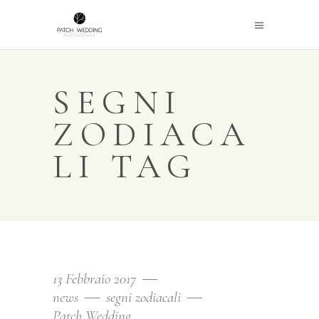
SEGNI
ZODIACA
LI TAG
13 Febbraio 2017
news
segni zodiacali
Patch Wedding