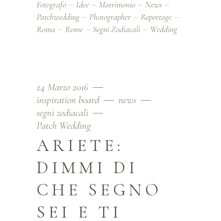
Fotografo
Idee
Matrimonio
News
Patchwedding
Photographer
Reportage
Roma
Rome
Segni Zodiacali
Wedding
24 Marzo 2016
inspiration board
news
segni zodiacali
Patch Wedding
ARIETE:
DIMMI DI
CHE SEGNO
SEI E TI