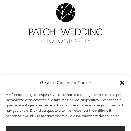
Gestisci Consenso Cookie
NEWSLETTER
Per fornire le migliori esperienze, utilizziamo tecnologie come i cookie per
Resta aggiornato con Patch Wedding.
memorizzare e/o accedere alle informazioni del dispositivo. Il consenso a
queste tecnologie ci permetterà di elaborare dati come il comportamento di
navigazione o ID unici su questo sito. Non acconsentire o ritirare il
consenso può influire negativamente su alcune caratteristiche e funzioni.
Accetto i termini del trattamento dati personali