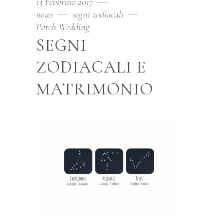
13 Febbraio 2017
news
segni zodiacali
Patch Wedding
SEGNI
ZODIACALI E
MATRIMONIO