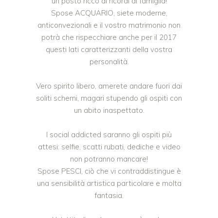
un posto ricco di ricordi di famiglia!
Spose ACQUARIO, siete moderne,
anticonvezionali e il vostro matrimonio non
potrà che rispecchiare anche per il 2017
questi lati caratterizzanti della vostra
personalità.
Vero spirito libero, amerete andare fuori dai
soliti schemi, magari stupendo gli ospiti con
un abito inaspettato.
I social addicted saranno gli ospiti più
attesi: selfie, scatti rubati, dediche e video
non potranno mancare!
Spose PESCI, ciò che vi contraddistingue è
una sensibilità artistica particolare e molta
fantasia.