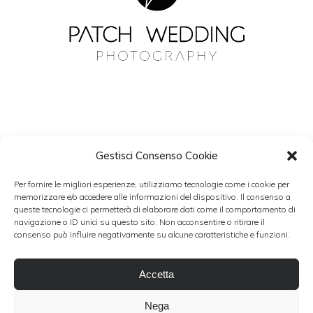
Gestisci Consenso Cookie
NEWSLETTER
Per fornire le migliori esperienze, utilizziamo tecnologie come i cookie per
Resta aggiornato con Patch Wedding.
memorizzare e/o accedere alle informazioni del dispositivo. Il consenso a
queste tecnologie ci permetterà di elaborare dati come il comportamento di
navigazione o ID unici su questo sito. Non acconsentire o ritirare il
consenso può influire negativamente su alcune caratteristiche e funzioni.
Accetto i termini del trattamento dati personali
Accetta
Nega