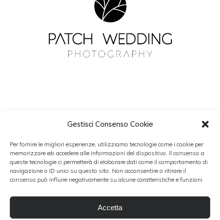
Gestisci Consenso Cookie
NEWSLETTER
Per fornire le migliori esperienze, utilizziamo tecnologie come i cookie per
Resta aggiornato con Patch Wedding.
memorizzare e/o accedere alle informazioni del dispositivo. Il consenso a
queste tecnologie ci permetterà di elaborare dati come il comportamento di
navigazione o ID unici su questo sito. Non acconsentire o ritirare il
consenso può influire negativamente su alcune caratteristiche e funzioni.
Accetto i termini del trattamento dati personali
Accetta