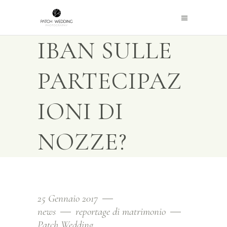
IBAN SULLE
PARTECIPAZ
IONI DI
NOZZE?
25 Gennaio 2017
news
reportage di matrimonio
Patch Wedding