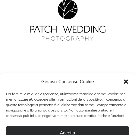
Gestisci Consenso Cookie
NEWSLETTER
Per fornire le migliori esperienze, utilizziamo tecnologie come i cookie per
Resta aggiornato con Patch Wedding.
memorizzare e/o accedere alle informazioni del dispositivo. Il consenso a
queste tecnologie ci permetterà di elaborare dati come il comportamento di
navigazione o ID unici su questo sito. Non acconsentire o ritirare il
consenso può influire negativamente su alcune caratteristiche e funzioni.
Accetto i termini del trattamento dati personali
Accetta