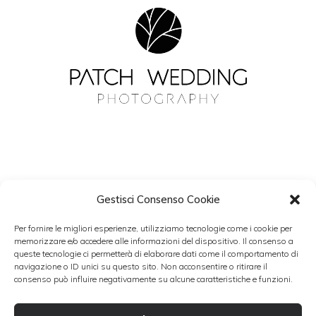
Gestisci Consenso Cookie
NEWSLETTER
Per fornire le migliori esperienze, utilizziamo tecnologie come i cookie per
Resta aggiornato con Patch Wedding.
memorizzare e/o accedere alle informazioni del dispositivo. Il consenso a
queste tecnologie ci permetterà di elaborare dati come il comportamento di
navigazione o ID unici su questo sito. Non acconsentire o ritirare il
consenso può influire negativamente su alcune caratteristiche e funzioni.
Accetto i termini del trattamento dati personali