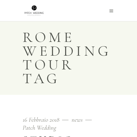
ROME
WEDDING
TOUR
TAG
16 Febbraio 2018
news
Patch Wedding