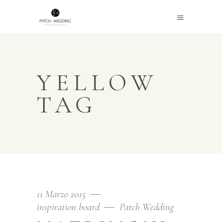
YELLOW
TAG
11 Marzo 2015
inspiration board
Patch Wedding