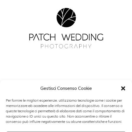
Gestisci Consenso Cookie
NEWSLETTER
Per fornire le migliori esperienze, utilizziamo tecnologie come i cookie per
Resta aggiornato con Patch Wedding.
memorizzare e/o accedere alle informazioni del dispositivo. Il consenso a
queste tecnologie ci permetterà di elaborare dati come il comportamento di
navigazione o ID unici su questo sito. Non acconsentire o ritirare il
consenso può influire negativamente su alcune caratteristiche e funzioni.
Accetto i termini del trattamento dati personali