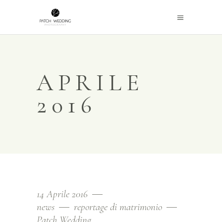
APRILE
2016
14 Aprile 2016
news
reportage di matrimonio
Patch Wedding