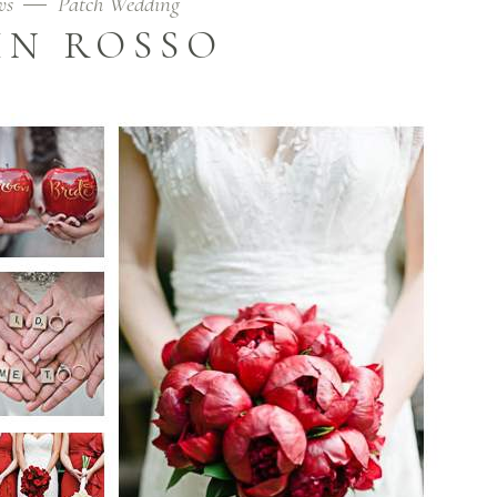
ws
Patch Wedding
IN ROSSO