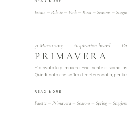
READ MORE
Estate
Palette
Pink
Rosa
Seasons
Stagio
31 Marzo 2015
inspiration board
Pa
PRIMAVERA
E' arrivata la primavera! Finalmente ci siamo lasc
Quindi, dato che soffro di metereopatia, per ti
READ MORE
Palette
Primavera
Seasons
Spring
Stagion