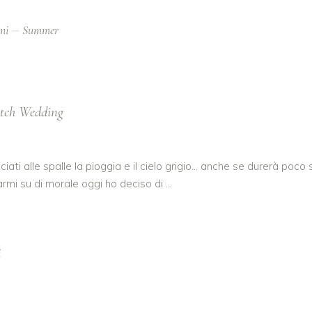
ni
Summer
tch Wedding
iati alle spalle la pioggia e il cielo grigio… anche se durerà poco s
rarmi su di morale oggi ho deciso di
i