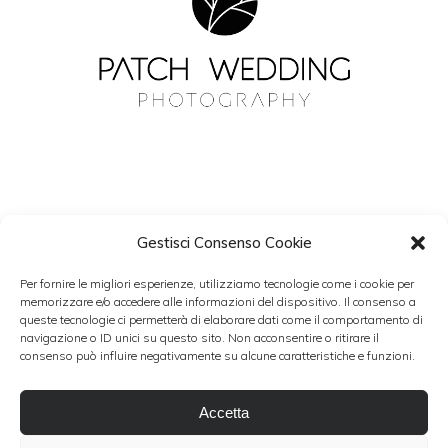
Gestisci Consenso Cookie
NEWSLETTER
Per fornire le migliori esperienze, utilizziamo tecnologie come i cookie per
Resta aggiornato con Patch Wedding.
memorizzare e/o accedere alle informazioni del dispositivo. Il consenso a
queste tecnologie ci permetterà di elaborare dati come il comportamento di
navigazione o ID unici su questo sito. Non acconsentire o ritirare il
consenso può influire negativamente su alcune caratteristiche e funzioni.
Accetto i termini del trattamento dati personali
Accetta