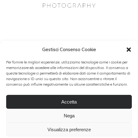
Gestisci Consenso Cookie
NEWSLETTER
Per fornire le migliori esperienze, utilizziamo tecnologie come i cookie per
Resta aggiornato con Patch Wedding.
memorizzare e/o accedere alle informazioni del dispositivo. Il consenso a
queste tecnologie ci permetterà di elaborare dati come il comportamento di
navigazione o ID unici su questo sito. Non acconsentire o ritirare il
consenso può influire negativamente su alcune caratteristiche e funzioni.
Accetto i termini del trattamento dati personali
Accetta
Nega
Visualizza preferenze