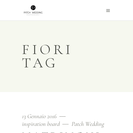
FIORI
TAG
13 Gennaio 2016
inspiration board
Patch Wedding