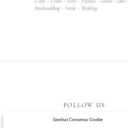
Color
Colori
Fiori
Flowers
Green
Idee
Patchwedding
Verde
Wedding
FOLLOW US
Gestisci Consenso Cookie