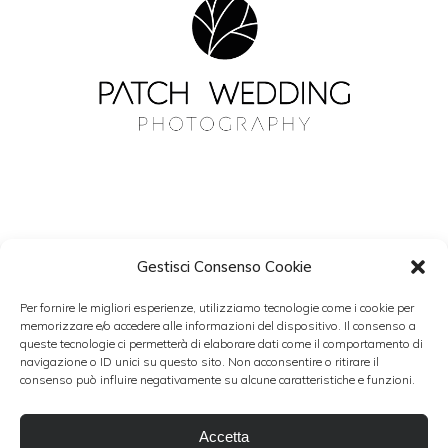
Gestisci Consenso Cookie
NEWSLETTER
Per fornire le migliori esperienze, utilizziamo tecnologie come i cookie per
Resta aggiornato con Patch Wedding.
memorizzare e/o accedere alle informazioni del dispositivo. Il consenso a
queste tecnologie ci permetterà di elaborare dati come il comportamento di
navigazione o ID unici su questo sito. Non acconsentire o ritirare il
consenso può influire negativamente su alcune caratteristiche e funzioni.
Accetto i termini del trattamento dati personali
Accetta