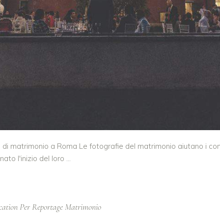
di matrimonio a Roma Le fotografie del matrimonio aiutano i coniug
nato l'inizio del loro
cation Per Reportage Matrimonio