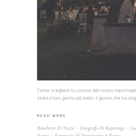
Come scegliere la cornice del vostro reportage 
stato il loro giorno più bello: il giorno che ha seg
READ MORE
Banchetto Di Nozze
Fotografo Di Reportage
Lo
Roma
Reportage Di Matrimonio A Roma