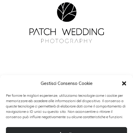
Gestisci Consenso Cookie
NEWSLETTER
Per fornire le migliori esperienze, utilizziamo tecnologie come i cookie per
Resta aggiornato con Patch Wedding.
memorizzare e/o accedere alle informazioni del dispositivo. Il consenso a
queste tecnologie ci permetterà di elaborare dati come il comportamento di
navigazione o ID unici su questo sito. Non acconsentire o ritirare il
consenso può influire negativamente su alcune caratteristiche e funzioni.
Accetto i termini del trattamento dati personali