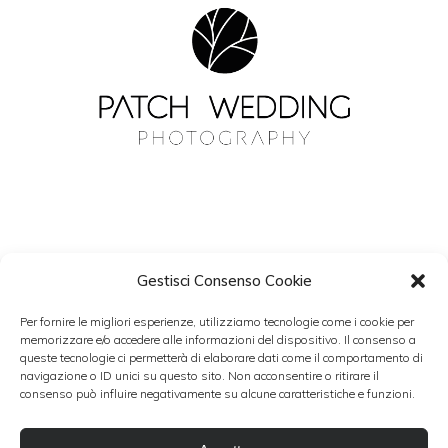
Gestisci Consenso Cookie
NEWSLETTER
Per fornire le migliori esperienze, utilizziamo tecnologie come i cookie per
Resta aggiornato con Patch Wedding.
memorizzare e/o accedere alle informazioni del dispositivo. Il consenso a
queste tecnologie ci permetterà di elaborare dati come il comportamento di
navigazione o ID unici su questo sito. Non acconsentire o ritirare il
consenso può influire negativamente su alcune caratteristiche e funzioni.
Accetto i termini del trattamento dati personali